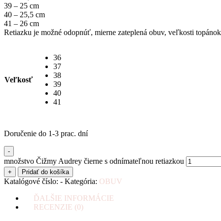
39 – 25 cm
40 – 25,5 cm
41 – 26 cm
Retiazku je možné odopnúť, mierne zateplená obuv, veľkosti topánok 
36
37
38
Veľkosť
39
40
41
Doručenie do 1-3 prac. dní
-
množstvo Čižmy Audrey čierne s odnímateľnou retiazkou
+
Pridať do košíka
Katalógové číslo:
-
Kategória:
OBUV
ĎALŠIE INFORMÁCIE
RECENZIE (0)