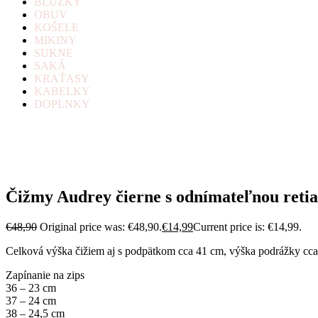
BLÚZKY
OBUV
KOŠELE
MIKINY
SUKNE
SAKÁ
KRAŤASY
KABELKY
DOPLNKY
Čižmy Audrey čierne s odnímateľnou reti
€
48,90
Original price was: €48,90.
€
14,99
Current price is: €14,99.
Celková výška čižiem aj s podpätkom cca 41 cm, výška podrážky cca 
Zapínanie na zips
36 – 23 cm
37 – 24 cm
38 – 24,5 cm