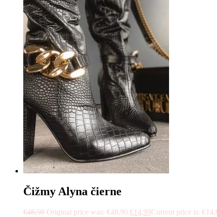
Čižmy Alyna čierne
€
48,90
Original price was: €48,90.
€
14,99
Current price is: €14,