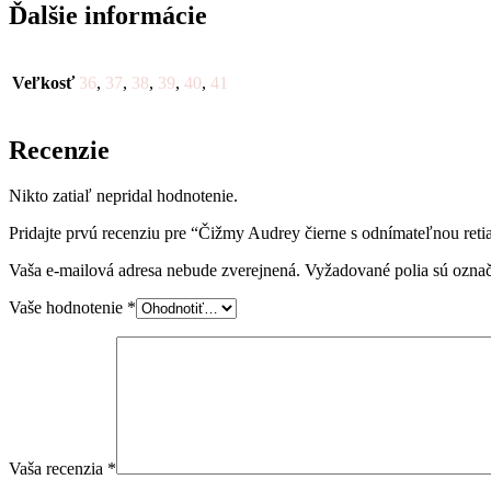
Ďalšie informácie
Veľkosť
36
,
37
,
38
,
39
,
40
,
41
Recenzie
Nikto zatiaľ nepridal hodnotenie.
Pridajte prvú recenziu pre “Čižmy Audrey čierne s odnímateľnou ret
Vaša e-mailová adresa nebude zverejnená.
Vyžadované polia sú ozna
Vaše hodnotenie
*
Vaša recenzia
*