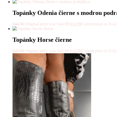
Topánky Odenia čierne s modrou pod
€
44,90
Original price was: €44,90.
€
14,99
Current price is: €14,
Topánky Horse čierne
€
42,90
Original price was: €42,90.
€
14,99
Current price is: €14,