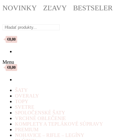
NOVINKY
ZĽAVY
BESTSELER
€0,00
Menu
€0,00
ŠATY
OVERALY
TOPY
SVETRE
SPOLOČENSKÉ ŠATY
VRCHNÉ OBLEČENIE
KOMPLETY A TEPLÁKOVÉ SÚPRAVY
PREMIUM
NOHAVICE – RIFLE – LEGÍNY