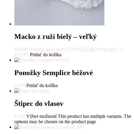
Macko z ruží bielý – veľký
€
24,99
Original price was: €24,99.
€
12,99
Current price is:
€12,99.
Pridať do košíka
Ponožky Semplice béžové
€
2,99
Pridať do košíka
Štipec do vlasov
€
1,99
Výber možností
This product has multiple variants. The
options may be chosen on the product page