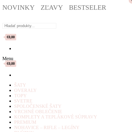
NOVINKY
ZĽAVY
BESTSELER
€0,00
Menu
€0,00
ŠATY
OVERALY
TOPY
SVETRE
SPOLOČENSKÉ ŠATY
VRCHNÉ OBLEČENIE
KOMPLETY A TEPLÁKOVÉ SÚPRAVY
PREMIUM
NOHAVICE – RIFLE – LEGÍNY