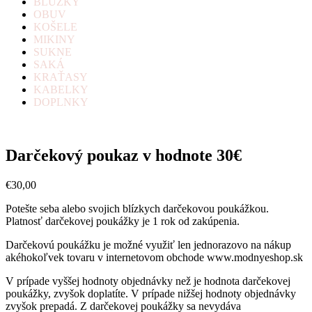
BLÚZKY
OBUV
KOŠELE
MIKINY
SUKNE
SAKÁ
KRAŤASY
KABELKY
DOPLNKY
Darčekový poukaz v hodnote 30€
€
30,00
Potešte seba alebo svojich blízkych darčekovou poukážkou.
Platnosť darčekovej poukážky je 1 rok od zakúpenia.
Darčekovú poukážku je možné využiť len jednorazovo na nákup
akéhokoľvek tovaru v internetovom obchode www.modnyeshop.sk
V prípade vyššej hodnoty objednávky než je hodnota darčekovej
poukážky, zvyšok doplatíte. V prípade nižšej hodnoty objednávky
zvyšok prepadá. Z darčekovej poukážky sa nevydáva