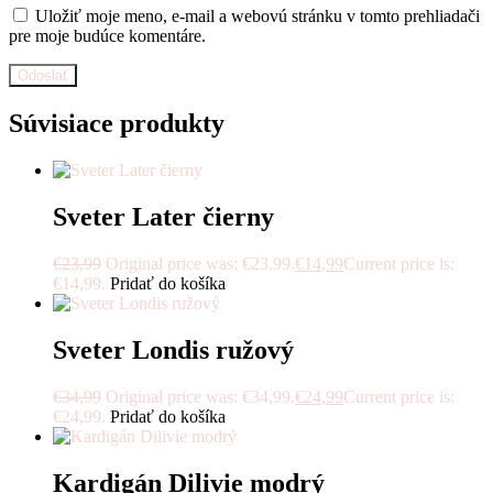
Uložiť moje meno, e-mail a webovú stránku v tomto prehliadači
pre moje budúce komentáre.
Súvisiace produkty
Sveter Later čierny
€
23,99
Original price was: €23,99.
€
14,99
Current price is:
€14,99.
Pridať do košíka
Sveter Londis ružový
€
34,99
Original price was: €34,99.
€
24,99
Current price is:
€24,99.
Pridať do košíka
Kardigán Dilivie modrý