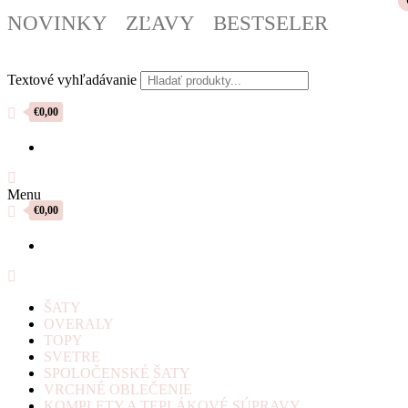
NOVINKY
ZĽAVY
BESTSELER
Textové vyhľadávanie
€0,00
Menu
€0,00
ŠATY
OVERALY
TOPY
SVETRE
SPOLOČENSKÉ ŠATY
VRCHNÉ OBLEČENIE
KOMPLETY A TEPLÁKOVÉ SÚPRAVY