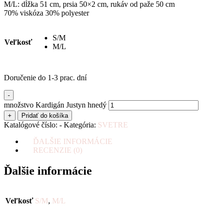
M/L: dĺžka 51 cm, prsia 50×2 cm, rukáv od paže 50 cm
70% viskóza 30% polyester
S/M
Veľkosť
M/L
Doručenie do 1-3 prac. dní
-
množstvo Kardigán Justyn hnedý
+
Pridať do košíka
Katalógové číslo:
-
Kategória:
SVETRE
ĎALŠIE INFORMÁCIE
RECENZIE (0)
Ďalšie informácie
Veľkosť
S/M
,
M/L