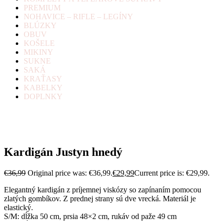
PREMIUM
NOHAVICE – RIFLE – LEGÍNY
BLÚZKY
OBUV
KOŠELE
MIKINY
SUKNE
SAKÁ
KRAŤASY
KABELKY
DOPLNKY
Kardigán Justyn hnedý
€
36,99
Original price was: €36,99.
€
29,99
Current price is: €29,99.
Elegantný kardigán z príjemnej viskózy so zapínaním pomocou
zlatých gombíkov. Z prednej strany sú dve vrecká. Materiál je
elastický.
S/M: dĺžka 50 cm, prsia 48×2 cm, rukáv od paže 49 cm