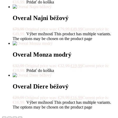
€16,99.
Pridať do košíka
Overal Najni béžový
€
79,99
Original price was: €79,99.
€
49,99
Current price is:
€49,99.
Výber možností
This product has multiple variants.
The options may be chosen on the product page
Overal Monza modrý
€
32,99
Original price was: €32,99.
€
19,99
Current price is:
€19,99.
Pridať do košíka
Overal Diere béžový
€
29,99
Original price was: €29,99.
€
16,99
Current price is:
€16,99.
Výber možností
This product has multiple variants.
The options may be chosen on the product page