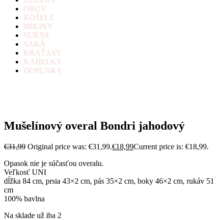
OBUV
KOŠELE
MIKINY
SUKNE
SAKÁ
KRAŤASY
KABELKY
DOPLNKY
Mušelínový overal Bondri jahodový
€
31,99
Original price was: €31,99.
€
18,99
Current price is: €18,99.
Opasok nie je súčasťou overalu.
Veľkosť UNI
dĺžka 84 cm, prsia 43×2 cm, pás 35×2 cm, boky 46×2 cm, rukáv 51
cm
100% bavlna
Na sklade už iba 2