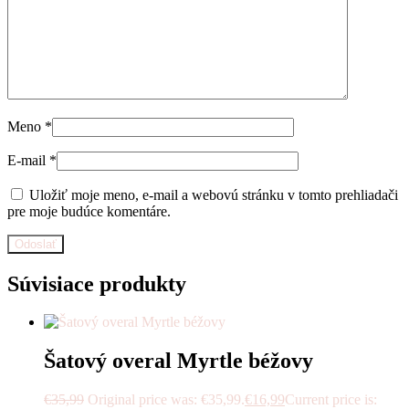
Meno
*
E-mail
*
Uložiť moje meno, e-mail a webovú stránku v tomto prehliadači
pre moje budúce komentáre.
Súvisiace produkty
Šatový overal Myrtle béžovy
€
35,99
Original price was: €35,99.
€
16,99
Current price is: