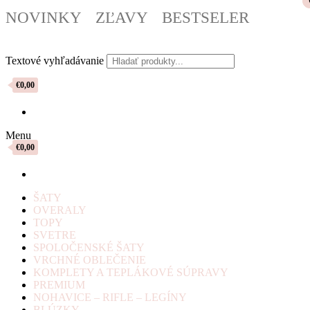
NOVINKY
ZĽAVY
BESTSELER
Textové vyhľadávanie
€0,00
Menu
€0,00
ŠATY
OVERALY
TOPY
SVETRE
SPOLOČENSKÉ ŠATY
VRCHNÉ OBLEČENIE
KOMPLETY A TEPLÁKOVÉ SÚPRAVY
PREMIUM
NOHAVICE – RIFLE – LEGÍNY
BLÚZKY