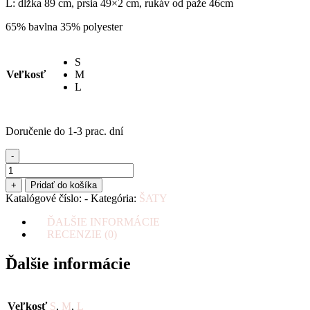
L: dĺžka 89 cm, prsia 49×2 cm, rukáv od paže 46cm
65% bavlna 35% polyester
S
Veľkosť
M
L
Doručenie do 1-3 prac. dní
-
množstvo
Šaty
+
Pridať do košíka
Moriano
Katalógové číslo:
-
Kategória:
ŠATY
čierne
ĎALŠIE INFORMÁCIE
RECENZIE (0)
Ďalšie informácie
Veľkosť
S
,
M
,
L