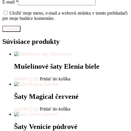
E-mail
*
Uložiť moje meno, e-mail a webovú stránku v tomto prehliadači
pre moje budúce komentáre.
Súvisiace produkty
Mušelínové šaty Elenia biele
Original
Current
€
26,99
€
9,99
Pridať do košíka
price
price
was:
is:
€26,99.
€9,99.
Šaty Magical červené
Original
Current
€
29,90
€
9,99
Pridať do košíka
price
price
was:
is:
€29,90.
€9,99.
Šaty Venicie púdrové