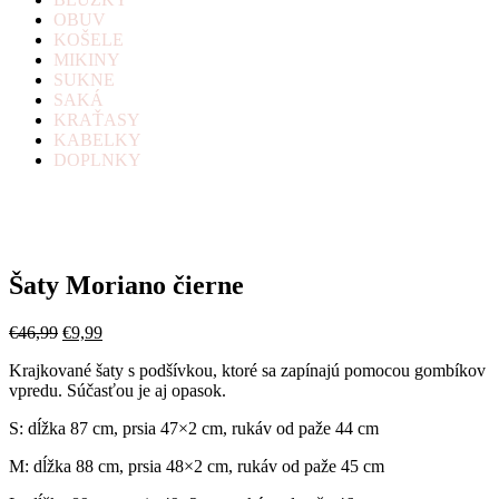
OBUV
KOŠELE
MIKINY
SUKNE
SAKÁ
KRAŤASY
KABELKY
DOPLNKY
Šaty Moriano čierne
Original
Current
€
46,99
€
9,99
price
price
Krajkované šaty s podšívkou, ktoré sa zapínajú pomocou gombíkov
was:
is:
vpredu. Súčasťou je aj opasok.
€46,99.
€9,99.
S: dĺžka 87 cm, prsia 47×2 cm, rukáv od paže 44 cm
M: dĺžka 88 cm, prsia 48×2 cm, rukáv od paže 45 cm