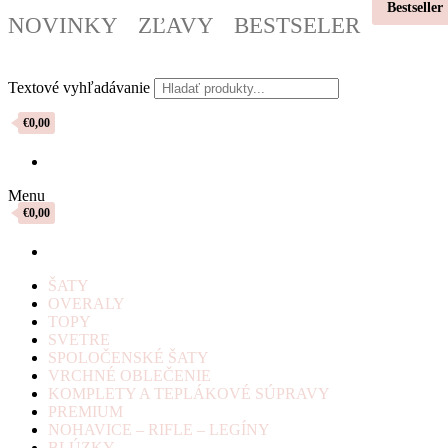
Bestseller
NOVINKY
ZĽAVY
BESTSELER
Textové vyhľadávanie
€0,00
Menu
€0,00
ŠATY
OVERALY
TOPY
SVETRE
SPOLOČENSKÉ ŠATY
VRCHNÉ OBLEČENIE
KOMPLETY A TEPLÁKOVÉ SÚPRAVY
PREMIUM
NOHAVICE – RIFLE – LEGÍNY
BLÚZKY