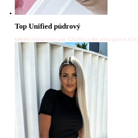
Top Unified púdrový
€
26,99
Original price was: €26,99.
€
14,99
Current price is: €14,