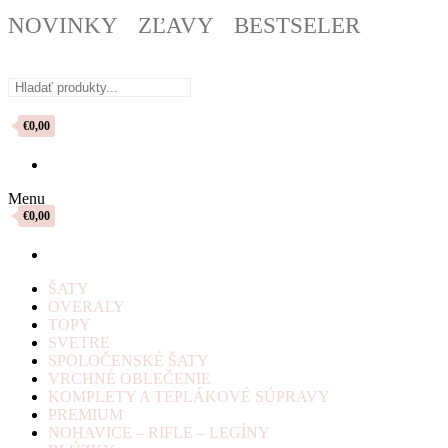
NOVINKY
ZĽAVY
BESTSELER
€0,00
Menu
€0,00
ŠATY
OVERALY
TOPY
SVETRE
SPOLOČENSKÉ ŠATY
VRCHNÉ OBLEČENIE
KOMPLETY A TEPLÁKOVÉ SÚPRAVY
PREMIUM
NOHAVICE – RIFLE – LEGÍNY