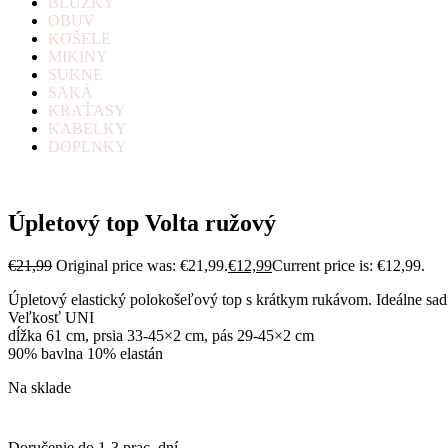
BLÚZKY
OBUV
KOŠELE
MIKINY
SUKNE
SAKÁ
KRAŤASY
KABELKY
DOPLNKY
Úpletový top Volta ružový
€
21,99
Original price was: €21,99.
€
12,99
Current price is: €12,99.
Úpletový elastický polokošeľový top s krátkym rukávom. Ideálne s
Veľkosť UNI
dĺžka 61 cm, prsia 33-45×2 cm, pás 29-45×2 cm
90% bavlna 10% elastán
Na sklade
Doručenie do 1-3 prac. dní