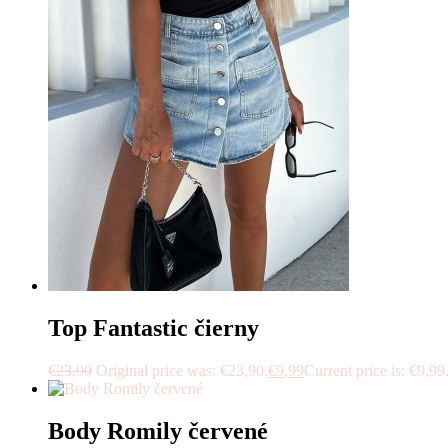
Top Fantastic čierny
€
23,90
Original price was: €23,90.
€
9,99
Current price is: €9,99
Body Romily červené