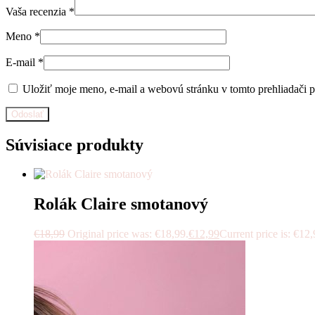
Vaša recenzia
*
Meno
*
E-mail
*
Uložiť moje meno, e-mail a webovú stránku v tomto prehliadači 
Súvisiace produkty
Rolák Claire smotanový
€
18,99
Original price was: €18,99.
€
12,99
Current price is: €12,