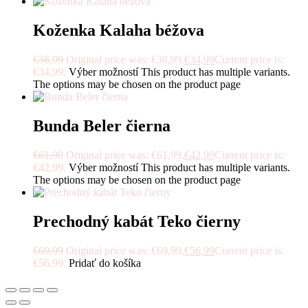
Koženka Kalaha béžova
€
38,99
Original price was: €38,99.
€
34,99
Current price is:
€34,99.
Výber možností
This product has multiple variants.
The options may be chosen on the product page
Bunda Beler čierna
€
61,99
Original price was: €61,99.
€
42,99
Current price is:
€42,99.
Výber možností
This product has multiple variants.
The options may be chosen on the product page
Prechodný kabát Teko čierny
€
69,99
Original price was: €69,99.
€
56,99
Current price is:
€56,99.
Pridať do košíka