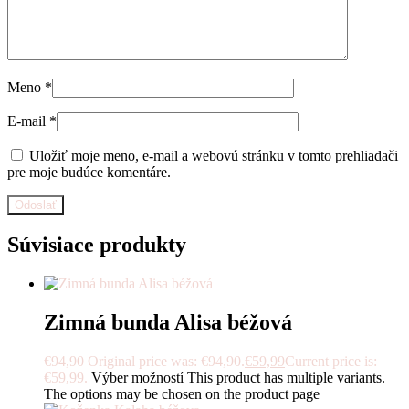
Meno
*
E-mail
*
Uložiť moje meno, e-mail a webovú stránku v tomto prehliadači
pre moje budúce komentáre.
Súvisiace produkty
Zimná bunda Alisa béžová
€
94,90
Original price was: €94,90.
€
59,99
Current price is:
€59,99.
Výber možností
This product has multiple variants.
The options may be chosen on the product page