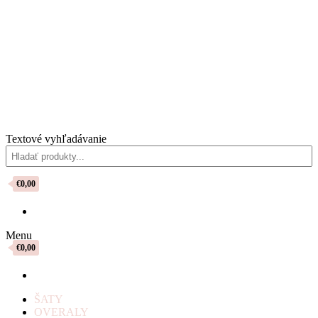
Textové vyhľadávanie
€0,00
Menu
€0,00
ŠATY
OVERALY