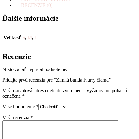
RECENZIE (0)
Ďalšie informácie
Veľkosť
S
,
M
,
L
Recenzie
Nikto zatiaľ nepridal hodnotenie.
Pridajte prvú recenziu pre “Zimná bunda Flurry čierna”
Vaša e-mailová adresa nebude zverejnená.
Vyžadované polia sú
označené
*
Vaše hodnotenie
*
Vaša recenzia
*