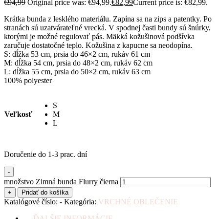
€
94,99
Original price was: €94,99.
€
82,99
Current price is: €82,99.
Krátka bunda z lesklého materiálu. Zapína sa na zips a patentky. Po
stranách sú uzatvárateľné vrecká. V spodnej časti bundy sú šnúrky,
ktorými je možné regulovať pás. Mäkká kožušinová podšívka
zaručuje dostatočné teplo. Kožušina z kapucne sa neodopína.
S: dĺžka 53 cm, prsia do 46×2 cm, rukáv 61 cm
M: dĺžka 54 cm, prsia do 48×2 cm, rukáv 62 cm
L: dĺžka 55 cm, prsia do 50×2 cm, rukáv 63 cm
100% polyester
S
Veľkosť
M
L
Doručenie do 1-3 prac. dní
-
množstvo Zimná bunda Flurry čierna
+
Pridať do košíka
Katalógové číslo:
-
Kategória:
VRCHNÉ OBLEČENIE
ĎALŠIE INFORMÁCIE