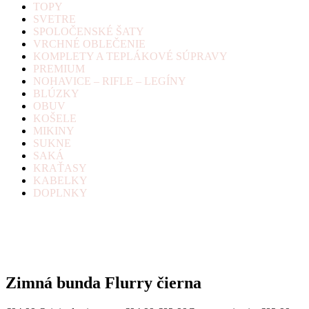
TOPY
SVETRE
SPOLOČENSKÉ ŠATY
VRCHNÉ OBLEČENIE
KOMPLETY A TEPLÁKOVÉ SÚPRAVY
PREMIUM
NOHAVICE – RIFLE – LEGÍNY
BLÚZKY
OBUV
KOŠELE
MIKINY
SUKNE
SAKÁ
KRAŤASY
KABELKY
DOPLNKY
Zimná bunda Flurry čierna